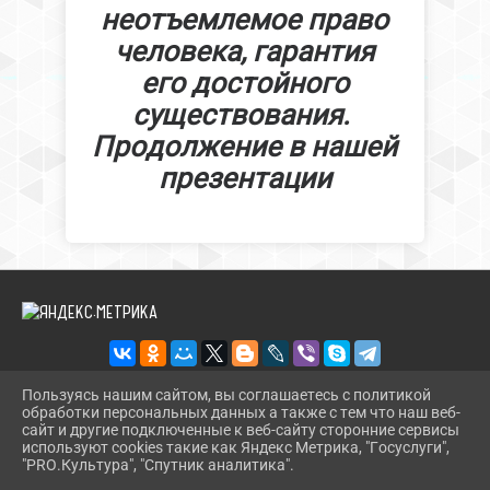
неотъемлемое право
человека, гарантия
его достойного
существования.
Продолжение в нашей
презентации
Пользуясь нашим сайтом, вы соглашаетесь с политикой
обработки персональных данных а также с тем что наш веб-
2026 Г. BIBL-UPOR.PAVKULT.RU
сайт и другие подключенные к веб-сайту сторонние сервисы
ВХОД
используют cookies такие как Яндекс Метрика, "Госуслуги",
КАРТА САЙТА
"PRO.Культура", "Спутник аналитика".
^
ПОЛИТИКА ОБРАБОТКИ ПЕРСОНАЛЬНЫХ ДАННЫХ