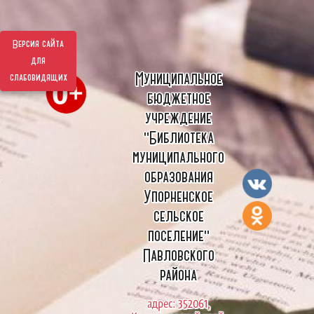
Версия сайта
для
Муниципальное
слабовидящих
бюджетное
учреждение
"Библиотека
муниципального
образования
Упорненское
сельское
поселение"
Павловского
района
адрес: 352061,