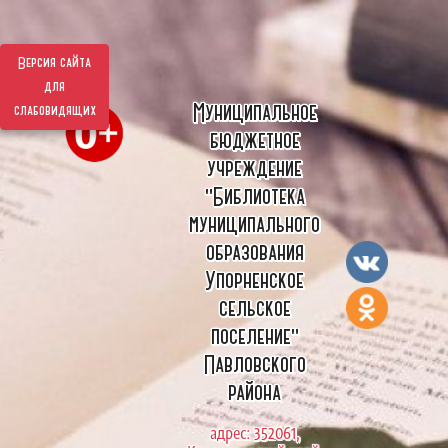
Версия сайта
для
Муниципальное
слабовидящих
бюджетное
учреждение
"Библиотека
муниципального
образования
Упорненское
сельское
поселение"
Павловского
района
адрес: 352061,