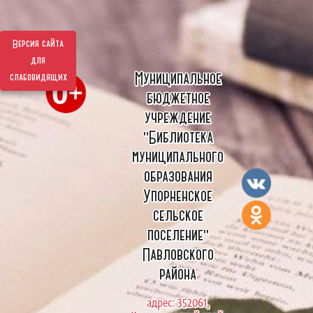
Версия сайта
для
Муниципальное
слабовидящих
бюджетное
учреждение
"Библиотека
муниципального
образования
Упорненское
сельское
поселение"
Павловского
района
адрес: 352061,