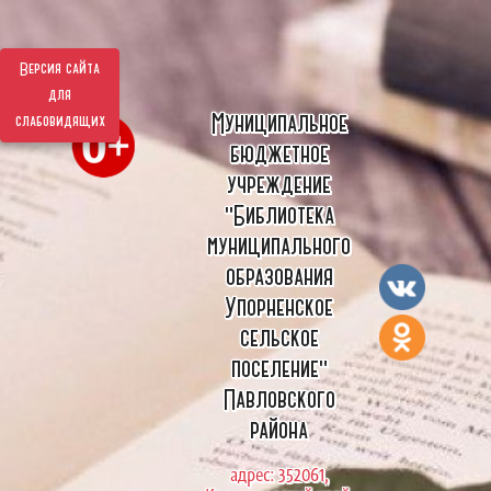
Версия сайта
для
Муниципальное
слабовидящих
бюджетное
учреждение
"Библиотека
муниципального
образования
Упорненское
сельское
поселение"
Павловского
района
адрес: 352061,