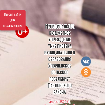
Версия сайта
для
Муниципальное
слабовидящих
бюджетное
учреждение
"Библиотека
муниципального
образования
Упорненское
сельское
поселение"
Павловского
района
адрес: 352061,