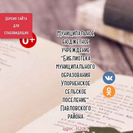
Версия сайта
для
Муниципальное
слабовидящих
бюджетное
учреждение
"Библиотека
муниципального
образования
Упорненское
сельское
поселение"
Павловского
района
адрес: 352061,