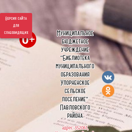
Версия сайта
для
Муниципальное
слабовидящих
бюджетное
учреждение
"Библиотека
муниципального
образования
Упорненское
сельское
поселение"
Павловского
района
адрес: 352061,