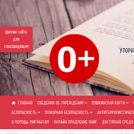
Версия сайта
для
слабовидящих
Упорн
а
СВЕДЕНИЯ ОБ УЧРЕЖДЕНИИ
ПУШКИНСКАЯ КАРТА
БЕЗОПАСНОСТЬ
ПОЖАРНАЯ БЕЗОПАСНОСТЬ
АНТИТЕРРОРИСТИЧЕС
В ПОМОЩЬ МИГРАНТАМ
ОНЛАЙН ПРОДЛЕНИЕ КНИГ
ДОСТУПНАЯ СРЕДА