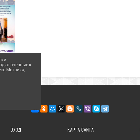
тки
 подключенные к
екс Метрика,
ВХОД
КАРТА САЙТА