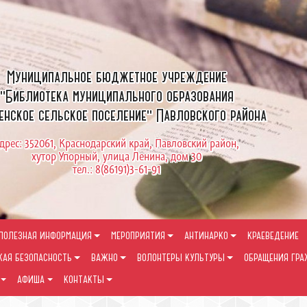
Муниципальное бюджетное учреждение
"Библиотека муниципального образования
енское сельское поселение" Павловского района
дрес: 352061, Краснодарский край, Павловский район,
хутор Упорный, улица Ленина, дом 30
тел.: 8(86191)3-61-91
ПОЛЕЗНАЯ ИНФОРМАЦИЯ
МЕРОПРИЯТИЯ
АНТИНАРКО
КРАЕВЕДЕНИЕ
КАЯ БЕЗОПАСНОСТЬ
ВАЖНО
ВОЛОНТЕРЫ КУЛЬТУРЫ
ОБРАЩЕНИЯ ГР
АФИША
КОНТАКТЫ