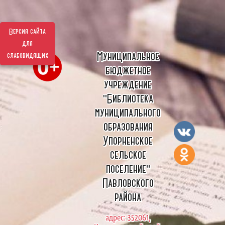
Версия сайта
для
Муниципальное
слабовидящих
бюджетное
учреждение
"Библиотека
муниципального
образования
Упорненское
сельское
поселение"
Павловского
района
адрес: 352061,