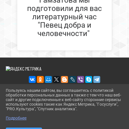
Гамзатова мы
подготовили для вас
литературный час
"Певец добра и
человечности"
Пользуясь нашим сайтом, вы соглашаетесь с политикой
обработки персональных данных а также с тем что наш веб-
2026 Г. BIBL-UPOR.PAVKULT.RU
сайт и другие подключенные к веб-сайту сторонние сервисы
ВХОД
используют cookies такие как Яндекс Метрика, "Госуслуги",
КАРТА САЙТА
"PRO.Культура", "Спутник аналитика".
^
ПОЛИТИКА ОБРАБОТКИ ПЕРСОНАЛЬНЫХ ДАННЫХ
Подробнее
СДЕЛАНО НА KUBCMS