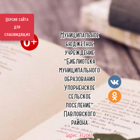
Версия сайта
для
Муниципальное
слабовидящих
бюджетное
учреждение
"Библиотека
муниципального
образования
Упорненское
сельское
поселение"
Павловского
района
адрес: 352061,