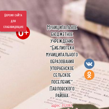
Версия сайта
для
Муниципальное
слабовидящих
бюджетное
учреждение
"Библиотека
муниципального
образования
Упорненское
сельское
поселение"
Павловского
района
адрес: 352061,