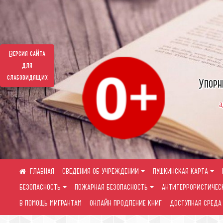
Версия сайта
для
слабовидящих
Упорн
а
СВЕДЕНИЯ ОБ УЧРЕЖДЕНИИ
ПУШКИНСКАЯ КАРТА
БЕЗОПАСНОСТЬ
ПОЖАРНАЯ БЕЗОПАСНОСТЬ
АНТИТЕРРОРИСТИЧЕС
В ПОМОЩЬ МИГРАНТАМ
ОНЛАЙН ПРОДЛЕНИЕ КНИГ
ДОСТУПНАЯ СРЕДА