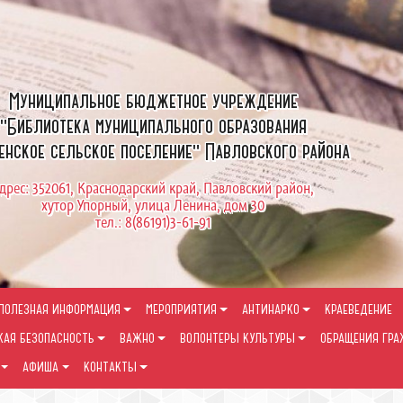
Муниципальное бюджетное учреждение
"Библиотека муниципального образования
енское сельское поселение" Павловского района
дрес: 352061, Краснодарский край, Павловский район,
хутор Упорный, улица Ленина, дом 30
тел.: 8(86191)3-61-91
ПОЛЕЗНАЯ ИНФОРМАЦИЯ
МЕРОПРИЯТИЯ
АНТИНАРКО
КРАЕВЕДЕНИЕ
КАЯ БЕЗОПАСНОСТЬ
ВАЖНО
ВОЛОНТЕРЫ КУЛЬТУРЫ
ОБРАЩЕНИЯ ГР
АФИША
КОНТАКТЫ