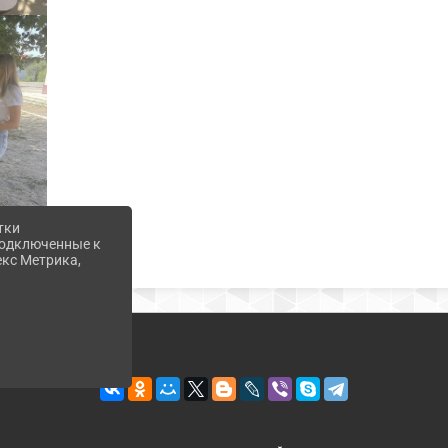
тки
 подключенные к
екс Метрика,