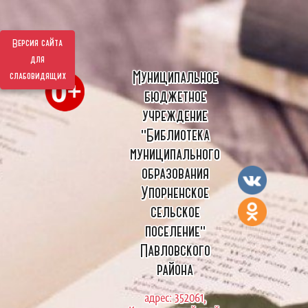
Версия сайта
для
Муниципальное
слабовидящих
бюджетное
учреждение
"Библиотека
муниципального
образования
Упорненское
сельское
поселение"
Павловского
района
адрес: 352061,