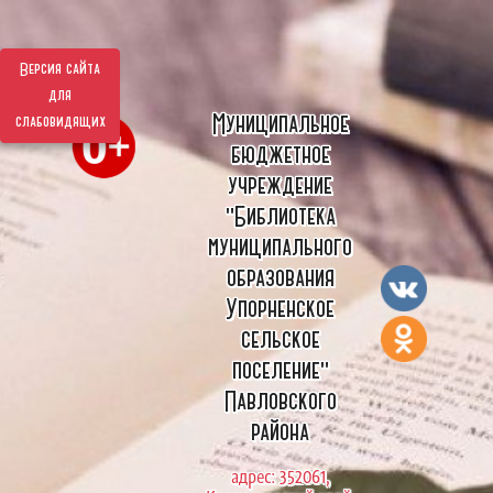
Версия сайта
для
Муниципальное
слабовидящих
бюджетное
учреждение
"Библиотека
муниципального
образования
Упорненское
сельское
поселение"
Павловского
района
адрес: 352061,