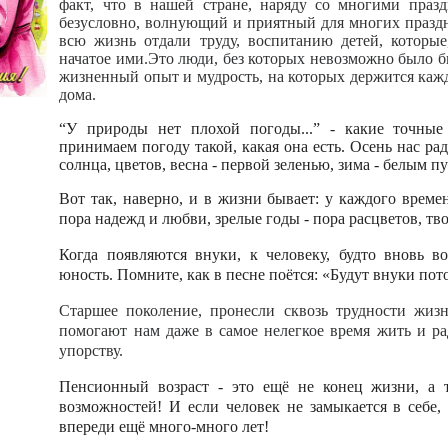
факт, что в нашей стране, наряду со многими праз
безусловно, волнующий и приятный для многих праз
всю жизнь отдали труду, воспитанию детей, которые
начатое ими.
Это люди, без которых невозможно было б
жизненный опыт и мудрость, на которых держится кажд
дома.
“У природы нет плохой погоды...” - какие точные
принимаем погоду такой, какая она есть. Осень нас ра
солнца, цветов, весна - первой зеленью, зима - белым 
Вот так, наверно, и в жизни бывает: у каждого времен
пора надежд и любви, зрелые годы - пора расцветов, тв
Когда появляются внуки, к человеку, будто вновь во
юность. Помните, как в песне поётся: «Будут внуки пото
Старшее поколение, пронесли сквозь трудности жиз
помогают нам даже в самое нелегкое время жить и ра
упорству.
Пенсионный возраст - это ещё не конец жизни, а т
возможностей! И если человек не замыкается в себе,
впереди ещё много-много лет!