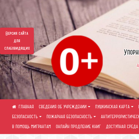
Версия сайта
для
слабовидящих
Упорн
а
СВЕДЕНИЯ ОБ УЧРЕЖДЕНИИ
ПУШКИНСКАЯ КАРТА
БЕЗОПАСНОСТЬ
ПОЖАРНАЯ БЕЗОПАСНОСТЬ
АНТИТЕРРОРИСТИЧЕС
В ПОМОЩЬ МИГРАНТАМ
ОНЛАЙН ПРОДЛЕНИЕ КНИГ
ДОСТУПНАЯ СРЕДА