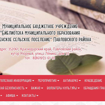
Муниципальное бюджетное учреждение
"Библиотека муниципального образования
енское сельское поселение" Павловского района
дрес: 352061, Краснодарский край, Павловский район,
хутор Упорный, улица Ленина, дом 30
тел.: 8(86191)3-61-91
ПОЛЕЗНАЯ ИНФОРМАЦИЯ
МЕРОПРИЯТИЯ
АНТИНАРКО
КРАЕВЕДЕНИЕ
КАЯ БЕЗОПАСНОСТЬ
ВАЖНО
ВОЛОНТЕРЫ КУЛЬТУРЫ
ОБРАЩЕНИЯ ГР
АФИША
КОНТАКТЫ