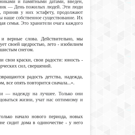
дниками и памятными датами, введен,
дник — День пожилых людей. Эти люди
, приняв у них эстафету, продолжают
ы наше собственное существование. Их
ая семья. Это хранители очага каждого
 и верные слова. Действительно, мы
дует своей щедростью, лето - изобилием
пушистым снегом.
и свои краски, свои радости: юность -
орческих сил, свершений.
звращаются радость детства, надежда,
м, все опять повторится сначала...».
ни — надежду на лучшее. Только они
доваться жизни, учат нас оптимизму и
олько начало нового периода, новых
 не сидит дома в одиночестве - у него