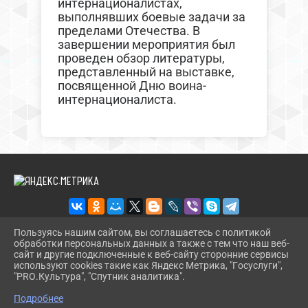
интернационалистах,
выполнявших боевые задачи за
пределами Отечества. В
завершении мероприятия был
проведен обзор литературы,
представленный на выставке,
посвященной Дню воина-
интернационалиста.
Пользуясь нашим сайтом, вы соглашаетесь с политикой
обработки персональных данных а также с тем что наш веб-
2026 Г. BIBL-UPOR.PAVKULT.RU
сайт и другие подключенные к веб-сайту сторонние сервисы
ВХОД
используют cookies такие как Яндекс Метрика, "Госуслуги",
КАРТА САЙТА
"PRO.Культура", "Спутник аналитика".
^
ПОЛИТИКА ОБРАБОТКИ ПЕРСОНАЛЬНЫХ ДАННЫХ
Подробнее