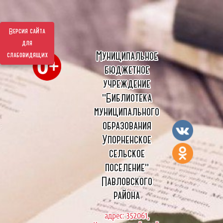
Версия сайта
для
Муниципальное
слабовидящих
бюджетное
учреждение
"Библиотека
муниципального
образования
Упорненское
сельское
поселение"
Павловского
района
адрес: 352061,