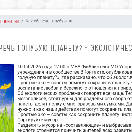
РОПРИЯТИЯ
Как сберечь голубую пл...
РЕЧЬ ГОЛУБУЮ ПЛАНЕТУ? - ЭКОЛОГИЧЕ
10.04.2026 года 12.00 в МБУ "Библиотека МО Упор
учреждения и в сообществе ВКонтакте, опубликова
голубую планету?», где рассказано, что об эколог
Простые эко – советы помогут сохранить планету 
воспитание любви и бережного отношения к приро
Об экологических проблемах говорят все чаще. Теп
мегаполисов, стоят урны для раздельного сбора о
пакеты делят полку с многоразовыми сумками. Да
нужно и как наши действия помогут сохранить пла
Простые эко – советы как сохранить планету чист
Сортируйте мусор.
Разделять мусор на «составляющие» и выбрасыват
экологи стремятся приучить жителей всех развиты