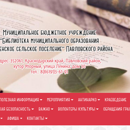
Муниципальное бюджетное учреждение
"Библиотека муниципального образования
енское сельское поселение" Павловского района
дрес: 352061, Краснодарский край, Павловский район,
хутор Упорный, улица Ленина, дом 30
тел.: 8(86191)3-61-91
ПОЛЕЗНАЯ ИНФОРМАЦИЯ
МЕРОПРИЯТИЯ
АНТИНАРКО
КРАЕВЕДЕНИЕ
КАЯ БЕЗОПАСНОСТЬ
ВАЖНО
ВОЛОНТЕРЫ КУЛЬТУРЫ
ОБРАЩЕНИЯ ГР
АФИША
КОНТАКТЫ