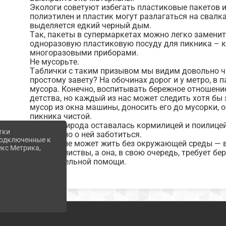
Экологи советуют избегать пластиковые пакетов 
полиэтилен и пластик могут разлагаться на свалка
выделяется едкий черный дым.
Так, пакеты в супермаркетах можно легко замени
одноразовую пластиковую посуду для пикника – 
многоразовыми приборами.
Не мусорьте.
Таблички с таким призывом мы видим довольно ча
простому завету? На обочинах дорог и у метро, в 
мусора. Конечно, воспитывать бережное отношен
детства, но каждый из нас может следить хотя бы
мусор из окна машины, доносить его до мусорки, 
пикника чистой.
Чтобы природа оставалась кормилицей и поилице
тки
и ежечасно о ней заботиться.
 подключенные к
Человек не может жить без окружающей среды — в
екс Метрика,
шелеста листвы, а она, в свою очередь, требует б
незначительной помощи.