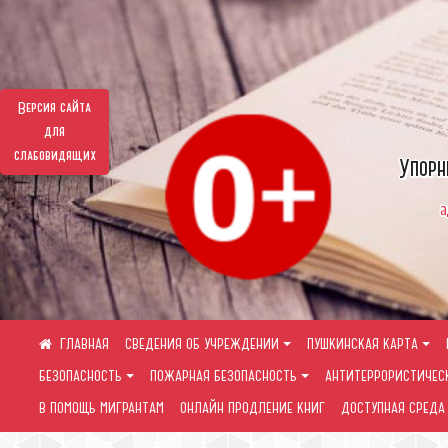
Версия сайта
для
слабовидящих
Упорн
а
СВЕДЕНИЯ ОБ УЧРЕЖДЕНИИ
ПУШКИНСКАЯ КАРТА
БЕЗОПАСНОСТЬ
ПОЖАРНАЯ БЕЗОПАСНОСТЬ
АНТИТЕРРОРИСТИЧЕС
В ПОМОЩЬ МИГРАНТАМ
ОНЛАЙН ПРОДЛЕНИЕ КНИГ
ДОСТУПНАЯ СРЕДА