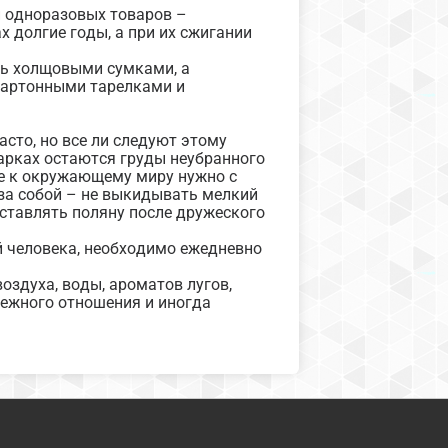
и одноразовых товаров –
х долгие годы, а при их сжигании
ть холщовыми сумками, а
картонными тарелками и
сто, но все ли следуют этому
парках остаются груды неубранного
ие к окружающему миру нужно с
 за собой – не выкидывать мелкий
оставлять поляну после дружеского
й человека, необходимо ежедневно
оздуха, воды, ароматов лугов,
ережного отношения и иногда