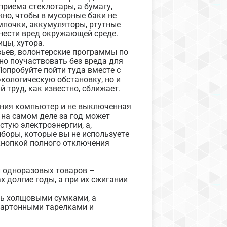
приема стеклотары, а бумагу,
жно, чтобы в мусорные баки не
мпочки, аккумуляторы, ртутные
анести вред окружающей среде.
цы, хутора.
вьев, волонтерские программы по
но поучаствовать без вреда для
Попробуйте пойти туда вместе с
кологическую обстановку, но и
 труд, как известно, сближает.
ания компьютер и не выключенная
 на самом деле за год может
тую электроэнергии, а,
иборы, которые вы не используете
 кнопкой полного отключения
и одноразовых товаров –
х долгие годы, а при их сжигании
ть холщовыми сумками, а
картонными тарелками и