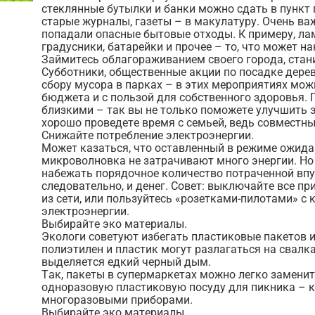
стеклянные бутылки и банки можно сдать в пункт 
старые журналы, газеты – в макулатуру. Очень ва
попадали опасные бытовые отходы. К примеру, ла
градусники, батарейки и прочее – то, что может н
Займитесь облагораживанием своего города, стани
Субботники, общественные акции по посадке дере
сбору мусора в парках – в этих мероприятиях мож
бюджета и с пользой для собственного здоровья. 
близкими – так вы не только поможете улучшить э
хорошо проведете время с семьей, ведь совместный
Снижайте потребление электроэнергии.
Может казаться, что оставленный в режиме ожид
микроволновка не затрачивают много энергии. Но
набежать порядочное количество потраченной впус
следовательно, и денег. Совет: выключайте все пр
из сети, или пользуйтесь «розетками-пилотами» с
электроэнергии.
Выбирайте эко материалы.
Экологи советуют избегать пластиковые пакетов 
полиэтилен и пластик могут разлагаться на свалка
выделяется едкий черный дым.
Так, пакеты в супермаркетах можно легко замени
одноразовую пластиковую посуду для пикника – 
многоразовыми приборами.
Выбирайте эко материалы.