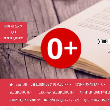
Версия сайта
для
слабовидящих
Упорн
а
СВЕДЕНИЯ ОБ УЧРЕЖДЕНИИ
ПУШКИНСКАЯ КАРТА
БЕЗОПАСНОСТЬ
ПОЖАРНАЯ БЕЗОПАСНОСТЬ
АНТИТЕРРОРИСТИЧЕС
В ПОМОЩЬ МИГРАНТАМ
ОНЛАЙН ПРОДЛЕНИЕ КНИГ
ДОСТУПНАЯ СРЕДА