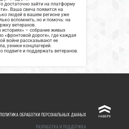
го достаточно зайти на платформу
ти». Ваша свеча появится на
лько людей в вашем регионе уже
лько вспомнить, но и помочь: на
ржку ветеранов.
в историях» – собрание живых
по «фронтовой дороге», где каждая
ной войне рассказывают ее
ла, узники концлагерей.
о подвиге и поддержать ветеранов.
^
ПОЛИТИКА ОБРАБОТКИ ПЕРСОНАЛЬНЫХ ДАННЫХ
РАЗРАБОТКА И ПОДДЕРЖКА