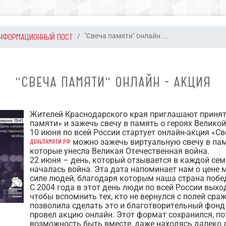
НФОРМАЦИОННЫЙ ПОСТ
"Свеча памяти" онлайн ...
"СВЕЧА ПАМЯТИ" ОНЛАЙН - АКЦИЯ
Жителей Краснодарского края приглашают принять
памяти» и зажечь свечу в память о героях Велико
10 июня по всей России стартует онлайн-акция «Св
деньпамяти.рф
можно зажечь виртуальную свечу в пам
которые унесла Великая Отечественная война.
22 июня – день, который отзывается в каждой семь
началась война. Эта дата напоминает нам о цене м
силе людей, благодаря которым наша страна побе
С 2004 года в этот день люди по всей России выхо
чтобы вспомнить тех, кто не вернулся с полей сра
позволила сделать это и благотворительный фон
провел акцию онлайн. Этот формат сохранился, п
возможность быть вместе, даже находясь далеко д