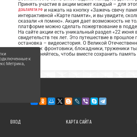
Принять участие в акции может каждый – для это
деньпамяти.рф
и нажать на кнопку «Зажечь свечу памя
интерактивной «Карте памяти», и вы увидите, ско
сказали «я помню». Акция дает возможность не то
платформе можно сделать пожертвование в подде
На сайте акции есть уникальный раздел «22 июня 
свидетельств тех лет. Это путешествие в прошлое 
остановка – видеоистория. О Великой Отечествен
участники: фронтовики, блокадники, труженики ты
Присоединяйтесь, чтобы вместе сохранить память 
тки
 подключенные к
екс Метрика,
ВХОД
КАРТА САЙТА