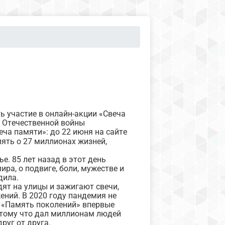
 участие в онлайн-акции «Свеча
й Отечественной войны
еча памяти»: до 22 июня на сайте
ять о 27 миллионах жизней,
е. 85 лет назад в этот день
ира, о подвиге, боли, мужестве и
дила.
дят на улицы и зажигают свечи,
жений. В 2020 году пандемия не
д «Память поколений» впервые
отому что дал миллионам людей
руг от друга.