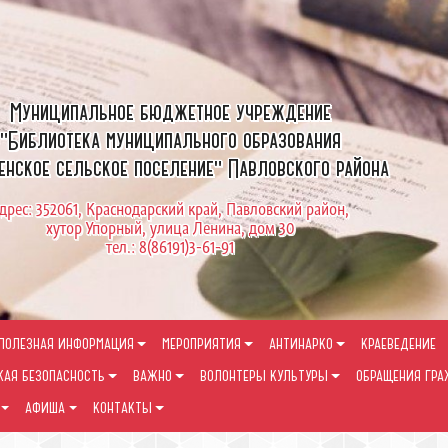
Муниципальное бюджетное учреждение
"Библиотека муниципального образования
енское сельское поселение" Павловского района
дрес: 352061, Краснодарский край, Павловский район,
хутор Упорный, улица Ленина, дом 30
тел.: 8(86191)3-61-91
ПОЛЕЗНАЯ ИНФОРМАЦИЯ
МЕРОПРИЯТИЯ
АНТИНАРКО
КРАЕВЕДЕНИЕ
КАЯ БЕЗОПАСНОСТЬ
ВАЖНО
ВОЛОНТЕРЫ КУЛЬТУРЫ
ОБРАЩЕНИЯ ГР
АФИША
КОНТАКТЫ