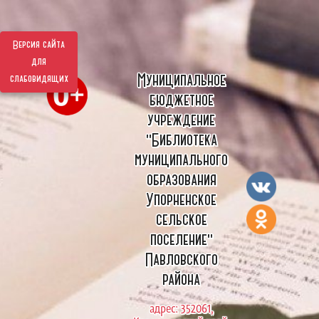
Версия сайта
для
Муниципальное
слабовидящих
бюджетное
учреждение
"Библиотека
муниципального
образования
Упорненское
сельское
поселение"
Павловского
района
адрес: 352061,