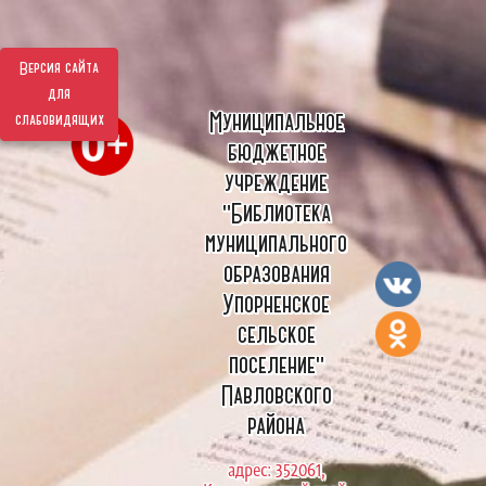
Версия сайта
для
Муниципальное
слабовидящих
бюджетное
учреждение
"Библиотека
муниципального
образования
Упорненское
сельское
поселение"
Павловского
района
адрес: 352061,