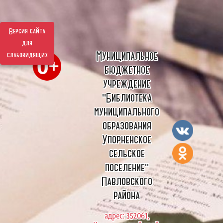
Версия сайта
для
Муниципальное
слабовидящих
бюджетное
учреждение
"Библиотека
муниципального
образования
Упорненское
сельское
поселение"
Павловского
района
адрес: 352061,