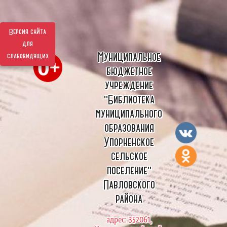
Версия сайта
для
Муниципальное
слабовидящих
бюджетное
учреждение
"Библиотека
муниципального
образования
Упорненское
сельское
поселение"
Павловского
района
адрес: 352061,