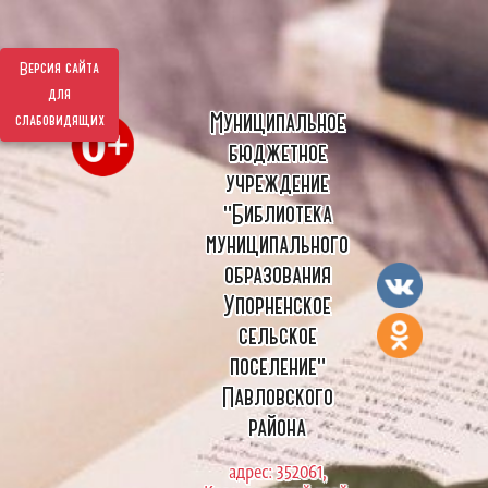
Версия сайта
для
Муниципальное
слабовидящих
бюджетное
учреждение
"Библиотека
муниципального
образования
Упорненское
сельское
поселение"
Павловского
района
адрес: 352061,