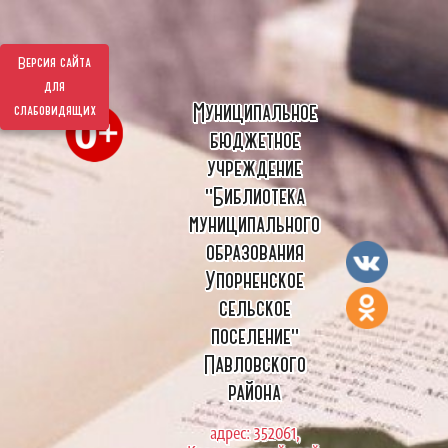
Версия сайта
для
Муниципальное
слабовидящих
бюджетное
учреждение
"Библиотека
муниципального
образования
Упорненское
сельское
поселение"
Павловского
района
адрес: 352061,