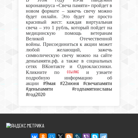
коронавируса «Свеча памяти» пройдет в
новом формате – зажечь свечу можно
будет онлайн. Это будет не просто
красивый жест: каждая виртуальная
свеча – это 1 рубль, который пойдет на
медицинскую помощь ветеранам
Великой Отечественной
войны.
Присоединиться к акции может
любой желающий, зажечь
символическую свечу можно на сайте
деньпамяти.рф, а также в социальных
сетях ВКонтакте и Одноклассники.
ссылке
Кликните по
и узнаете
подробную информацию об
акции
#9мая #22июня #свечапамяти
#деньпамяти #годпамятииславы
#год2020