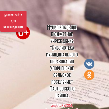
Версия сайта
для
Муниципальное
слабовидящих
бюджетное
учреждение
"Библиотека
муниципального
образования
Упорненское
сельское
поселение"
Павловского
района
адрес: 352061,