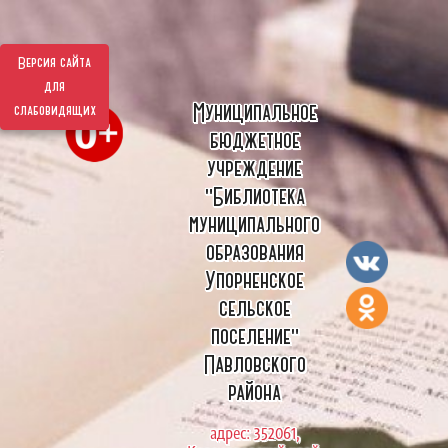
Версия сайта
для
Муниципальное
слабовидящих
бюджетное
учреждение
"Библиотека
муниципального
образования
Упорненское
сельское
поселение"
Павловского
района
адрес: 352061,