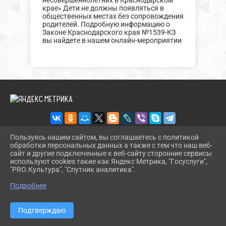
несовершеннолетних в Краснодарском
крае» Дети не должны появляться в
общественных местах без сопровождения
родителей. Подробную информацию о
Законе Краснодарского края №1539-КЗ
вы найдете в нашем онлайн-мероприятии
Пользуясь нашим сайтом, вы соглашаетесь с политикой
обработки персональных данных а также с тем что наш веб-
2026 Г. BIBL-UPOR.PAVKULT.RU
сайт и другие подключенные к веб-сайту сторонние сервисы
ВХОД
используют cookies такие как Яндекс Метрика, "Госуслуги",
КАРТА САЙТА
"PRO.Культура", "Спутник аналитика".
^
ПОЛИТИКА ОБРАБОТКИ ПЕРСОНАЛЬНЫХ ДАННЫХ
Подробнее
СДЕЛАНО НА KUBCMS
РАЗРАБОТКА И ПОДДЕРЖКА
Подтверждаю