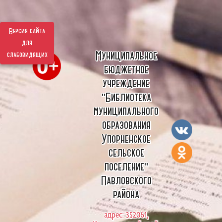
Версия сайта
для
Муниципальное
слабовидящих
бюджетное
учреждение
"Библиотека
муниципального
образования
Упорненское
сельское
поселение"
Павловского
района
адрес: 352061,