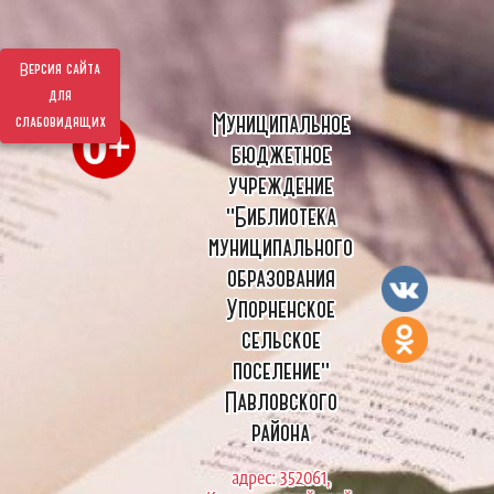
Версия сайта
для
Муниципальное
слабовидящих
бюджетное
учреждение
"Библиотека
муниципального
образования
Упорненское
сельское
поселение"
Павловского
района
адрес: 352061,