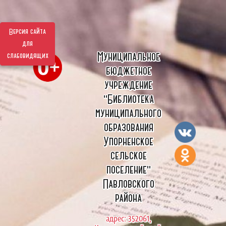
Версия сайта
для
Муниципальное
слабовидящих
бюджетное
учреждение
"Библиотека
муниципального
образования
Упорненское
сельское
поселение"
Павловского
района
адрес: 352061,