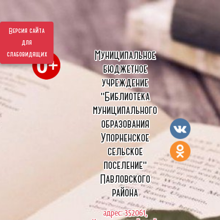
Версия сайта
для
Муниципальное
слабовидящих
бюджетное
учреждение
"Библиотека
муниципального
образования
Упорненское
сельское
поселение"
Павловского
района
адрес: 352061,