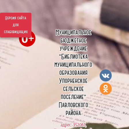
Версия сайта
для
Муниципальное
слабовидящих
бюджетное
учреждение
"Библиотека
муниципального
образования
Упорненское
сельское
поселение"
Павловского
района
адрес: 352061,