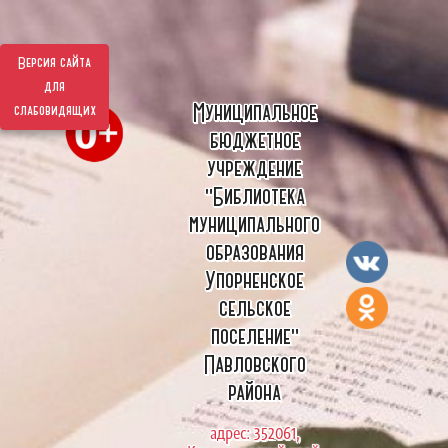
Версия сайта
для
Муниципальное
слабовидящих
бюджетное
учреждение
"Библиотека
муниципального
образования
Упорненское
сельское
поселение"
Павловского
района
адрес: 352061,