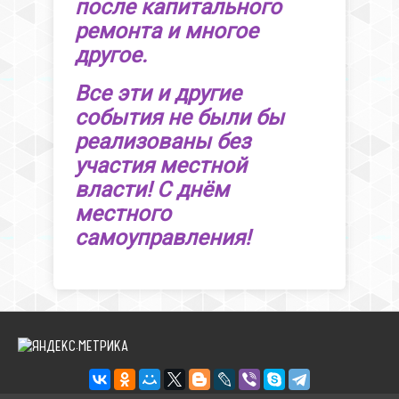
после капитального
ремонта и многое
другое.
Все эти и другие
события не были бы
реализованы без
участия местной
власти! С днём
местного
самоуправления!