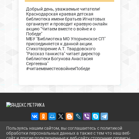
Добрый день, уважаемые читатели!
Краснодарская краевая детская
библиотека имени братьев Игнатовых
организует и проводит краевую онлайн
акцию "Читаем вместе о войне и о
Победе"
МБУ "Библиотека МО Упорненское СП"
присоединяется к данной акции.
Стихотворение А.Т. Твардовского
"Рассказ танкиста" читает директор
библиотеки Богунова Анастасия
Сергеевна"
#читаемвместеовойнеиПобеде
Пользуясь нашим сайтом, вы соглашаетесь с политикой
обработки персональных данных а также с тем что наш веб-
2026 Г. BIBL-UPOR.PAVKULT.RU
сайт и другие подключенные к веб-сайту сторонние сервисы