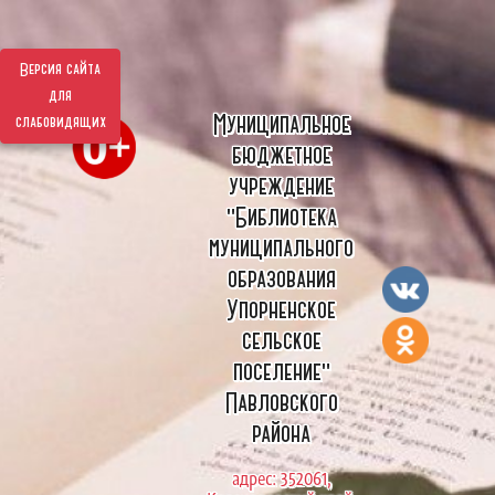
Версия сайта
для
Муниципальное
слабовидящих
бюджетное
учреждение
"Библиотека
муниципального
образования
Упорненское
сельское
поселение"
Павловского
района
адрес: 352061,