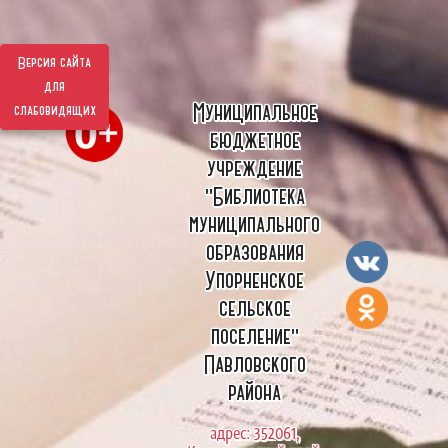
Версия сайта
для
Муниципальное
слабовидящих
бюджетное
учреждение
"Библиотека
муниципального
образования
Упорненское
сельское
поселение"
Павловского
района
адрес: 352061,