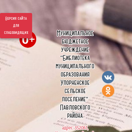
Версия сайта
для
Муниципальное
слабовидящих
бюджетное
учреждение
"Библиотека
муниципального
образования
Упорненское
сельское
поселение"
Павловского
района
адрес: 352061,